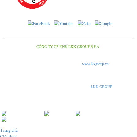
Copyright © 2018
CÔNG TY CP XNK LKK GROUP S.P.A
.Design by Nina.vn
Tuân thủ Nghị Định số 185/2013/ NĐ-CP của chính phủ và luật quảng cáo số
16/2012/QH13 về kinh doanh và bán hàng qua mạng.
www.lkkgroup.vn
là trang thông tin
giới thiệu về các loại rượu vang và bia thủ công Italia, được Công ty LKK Group S.P.A
nhập khẩu và phân phối độc quyền tại thị trường Viêt Nam. Chúng tôi không kinh doanh
trực tiếp trên Internet. Vui lòng đến các cửa hàng, đại lý của
LKK GROUP
SPA hoặc gọi
điện thoại trực tiếp để được tư vấn.
Đang online :
1
|
Ngày:
1
|
Tháng:
-999
|
Tổng:
217621
Trang chủ
Giới thiệu