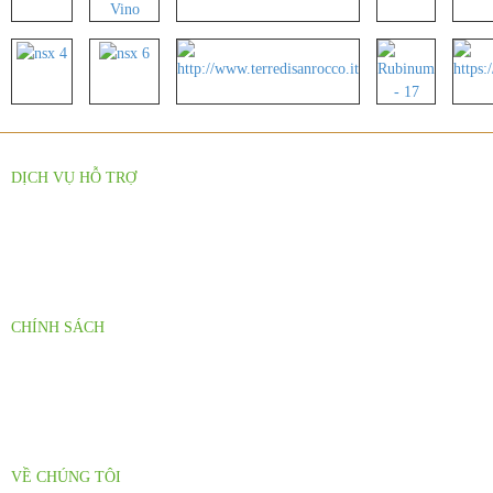
DỊCH VỤ HỖ TRỢ
Báo Giá Sỉ Theo Số Lượng
Hỗ Trợ Nhà Phân Phối
CHÍNH SÁCH
Chính sách đại lý
Chính sách giao hàng
VỀ CHÚNG TÔI