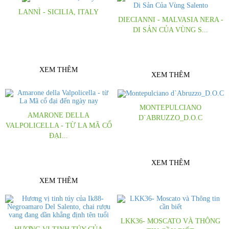
LANNÌ - SICILIA, ITALY
DIECIANNI - MALVASIA NERA -
Những cô nàng kiều diễm, mang cảm
DI SẢN CỦA VÙNG S...
xúc đến từ Sicilia - Italy Cho bạn cảm
Cảm nhận sự khác biệt đến từ hương
giác khó tả
trái cam đỏ
XEM THÊM
XEM THÊM
MONTEPULCIANO
AMARONE DELLA
D`ABRUZZO_D.O.C
VALPOLICELLA - TỪ LA MÃ CỔ
Tìm hiểu về giống nho
ĐẠI...
Montepulciano d`Abruzzo
Lịch sử của Amarone gắn liền với lịch
sử của Recioto và người La Mã cổ đại
XEM THÊM
XEM THÊM
LKK36- MOSCATO VÀ THÔNG