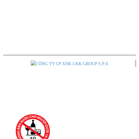
Thư Mời Hợp Tác
Tuyển Dụng
CÔNG TY CỔ PHẦN XUẤT NHẬP KHẨU LKK GROUP S.P.A
Trụ Sở Chính: 41 Đường 34A, Khu phố 5, Phường An Phú, Quận 2, Tp.
Hồ Chí Minh
ĐT: 028 668 22450 - 0933 263 591
Email: lkkgroup.vietnam@gmail.com