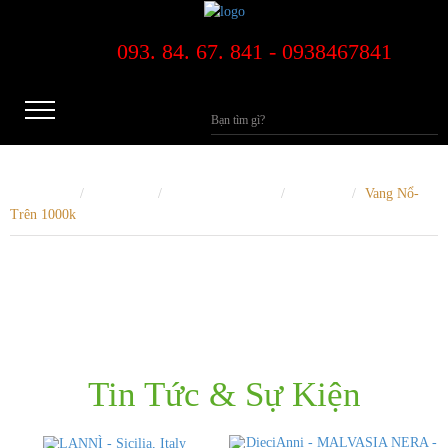
093. 84. 67. 841 - 0938467841
Trang Chủ
Sản phẩm
Rượu Vang Trắng
Vang Nổ
Vang Nổ-
Trên 1000k
NỘI DUNG ĐANG CẬP NHẬP
Tin Tức & Sự Kiện