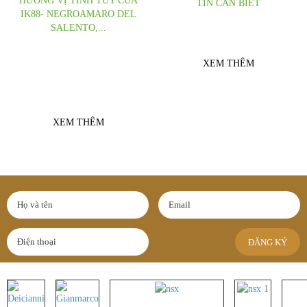
HƯƠNG VỊ TINH TÚY CỦA
TIN CẦN BIẾT
IK88- NEGROAMARO DEL
Một trong những loại Rượu vang
SALENTO,...
Trắng được ưa chuộng nhất hiện nay
Hương vị tinh túy của Ik88-
Negroamaro Del Salento là công thức
XEM THÊM
sáng tạo tuyệt vời từ những trái nho
được chọn lọc tự...
XEM THÊM
ĐĂNG KÝ