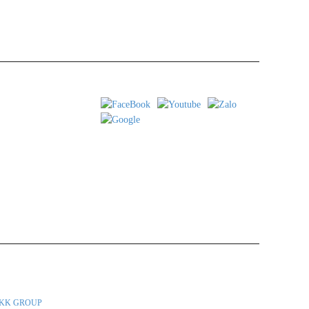
 Tp. Hồ Chí Minh
iới thiệu về các loại rượu vang và bia thủ công Italia, được Công ty LKK Group
KK GROUP
SPA hoặc gọi điện thoại trực tiếp để được tư vấn.