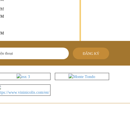
 túy của Ik88- Negroamaro Del Salento là
 tạo tuyệt vời từ những trái nho được chọn
ÊM
ÊM
ÊM
ĐĂNG KÝ