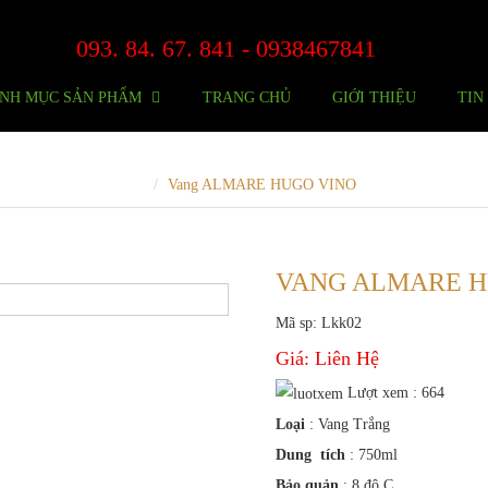
093. 84. 67. 841 - 0938467841
NH MỤC SẢN PHẨM
TRANG CHỦ
GIỚI THIỆU
TIN
Vang Trắng-Dưới 500k.
Vang ALMARE HUGO VINO
VANG ALMARE H
Mã sp: Lkk02
Giá:
Liên Hệ
Lượt xem : 664
Loại
: Vang Trắng
Dung tích
: 750ml
Bảo quản
: 8 độ C