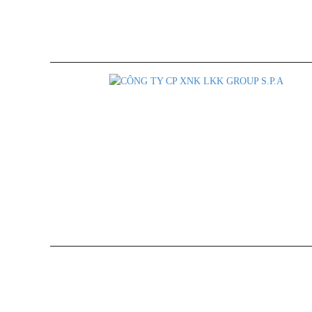
Báo Giá Sỉ Theo Số Lượng
Chính sách đại 
Hỗ Trợ Nhà Phân Phối
Chính sách gia
Tuân thủ Nghị Định số 185/2013/ NĐ-CP của chính phủ và luật quảng cáo 
S.P.A nhập khẩu và phân phối độc quyền tại thị trường Viêt Na