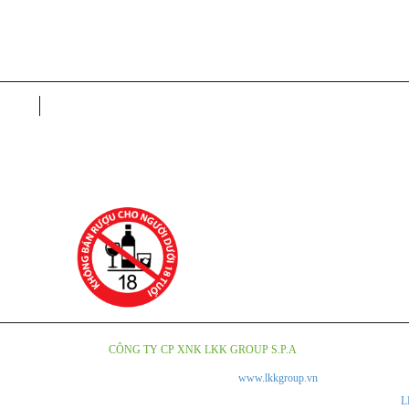
lý
Thư Mời Hợp Tác
o hàng
Tuyển Dụng
CÔNG TY CỔ PHẦN XUẤT NHẬP KHẨU LKK GROUP S.P.A
Trụ Sở Chính: 41 Đường 34A, Khu phố 5, Phường An Phú, Quận 2,
ĐT: 028 668 22450 - 0933 263 591
Email: lkkgroup.vietnam@gmail.com
Copyright © 2018
CÔNG TY CP XNK LKK GROUP S.P.A
.Design by Nina.vn
số 16/2012/QH13 về kinh doanh và bán hàng qua mạng.
www.lkkgroup.vn
là trang thông tin g
m. Chúng tôi không kinh doanh trực tiếp trên Internet. Vui lòng đến các cửa hàng, đại lý của
L