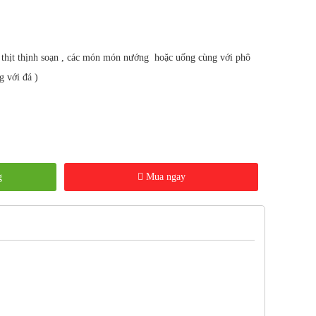
i thịt thịnh soạn , các món món nướng hoặc uống cùng với phô
g với đá )
g
Mua ngay