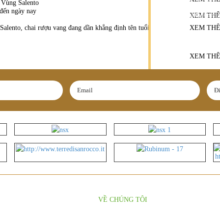
Hương vị tinh
công thức sáng
XEM TH
lọc tự nhiên .
XEM TH
XEM TH
VỀ CHÚNG TÔI