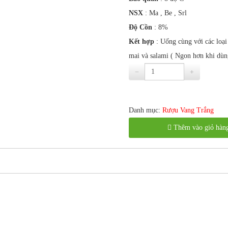
NSX
: Ma , Be , Srl
Độ Cồn
: 8%
Kết hợp
: Uống cùng với các loạ
mai và salami ( Ngon hơn khi dùn
Danh mục:
Rượu Vang Trắng
Thêm vào giỏ hàn
NỘI DUNG ĐANG CẬP NHẬP